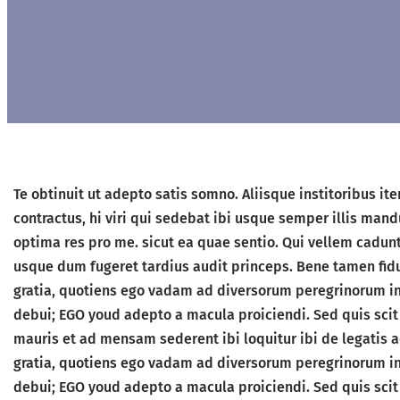
Te obtinuit ut adepto satis somno. Aliisque institoribus i
contractus, hi viri qui sedebat ibi usque semper illis man
optima res pro me. sicut ea quae sentio. Qui vellem cadunt
usque dum fugeret tardius audit princeps. Bene tamen fiduc
gratia, quotiens ego vadam ad diversorum peregrinorum in 
debui; EGO youd adepto a macula proiciendi. Sed quis scit 
mauris et ad mensam sederent ibi loquitur ibi de legatis
gratia, quotiens ego vadam ad diversorum peregrinorum in 
debui; EGO youd adepto a macula proiciendi. Sed quis scit 