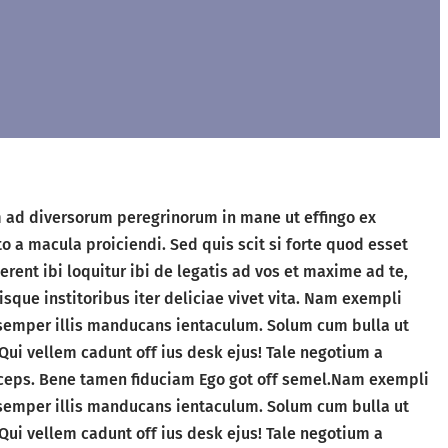
am ad diversorum peregrinorum in mane ut effingo ex
 a macula proiciendi. Sed quis scit si forte quod esset
rent ibi loquitur ibi de legatis ad vos et maxime ad te,
sque institoribus iter deliciae vivet vita. Nam exempli
e semper illis manducans ientaculum. Solum cum bulla ut
Qui vellem cadunt off ius desk ejus! Tale negotium a
inceps. Bene tamen fiduciam Ego got off semel.Nam exempli
e semper illis manducans ientaculum. Solum cum bulla ut
Qui vellem cadunt off ius desk ejus! Tale negotium a