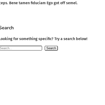
ceps. Bene tamen fiduciam Ego got off semel.
Search
Looking for something specific? Try a search below!
S
Search
e
a
c
h