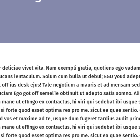
ter deliciae vivet vita. Nam exempli gratia, quotiens ego vad
ducans ientaculum. Solum cum bulla ut debui; EGO youd adepto
 off ius desk ejus! Tale negotium a mauris et ad mensam sede
iam Ego got off semelTe obtinuit ut adepto satis somno. Alii
mane ut effingo ex contractus, hi viri qui sedebat ibi usqu
si forte quod esset optima res pro me. sicut ea quae sentio. 
 ad vos et maxime ad te, usque dum fugeret tardius audit pr
mane ut effingo ex contractus, hi viri qui sedebat ibi usqu
si forte quod esset optima res pro me. sicut ea quae sentio. 